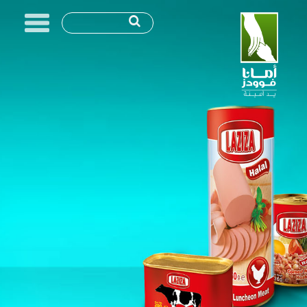
MENU
Skip
to
content