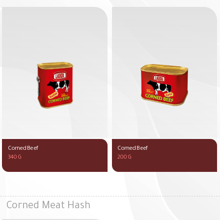
Corned Beef
Corned Beef
340 G
200 G
Corned Meat Hash