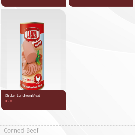
Chicken Luncheon Meat
850 G
Corned-Beef