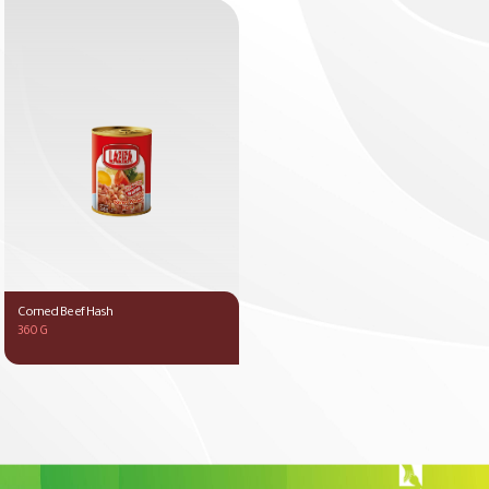
Corned Beef Hash
360 G