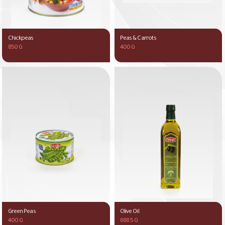
Chickpeas
Peas & Carrots
850 G
400 G
Green Peas
Olive Oil
400 G
688.5 G