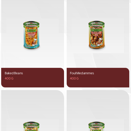
Baked Beans
Foul Medammes
400 G
400 G