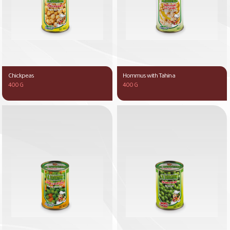
Chickpeas
Hommus with Tahina
400 G
400 G