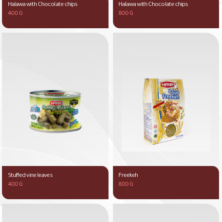
Halawa with Chocolate chips
Halawa with Chocolate chips
400 G
800 G
Stuffed vine leaves
Freekeh
400 G
800 G