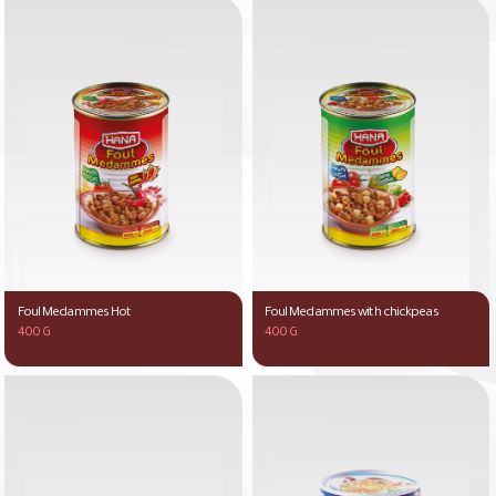
Foul Medammes Hot
Foul Medammes with chickpeas
400 G
400 G