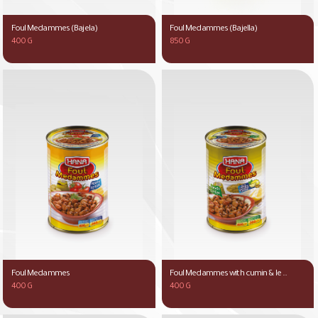
منتجات غير اللحوم
Foul Medammes (Bajela)
Foul Medammes (Bajella)
400 G
850 G
Foul Medammes
Foul Medammes with cumin & le ...
400 G
400 G